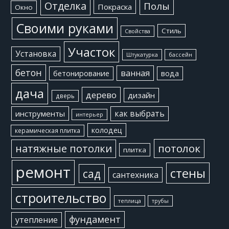
Отделка
Полы
Покраска
Окно
Своими руками
Стиль
Свойства
Участок
Установка
Штукатурка
бассейн
бетон
ванная
бетонирование
вода
дача
дерево
дизайн
дверь
как выбрать
инструменты
интерьер
колодец
керамическая плитка
потолок
натяжные потолки
плитка
ремонт
стены
сад
сантехника
строительство
теплица
трубы
фундамент
утепление