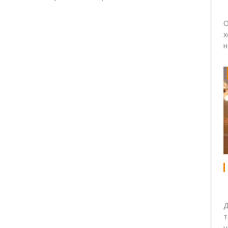
О
х
н
Д
т
н