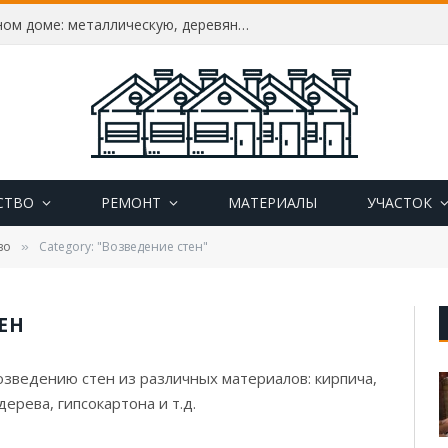
Как утеплить дверь в частном доме: металлическую, деревянную, пластиковую, утепление своими руками
СТВО
РЕМОНТ
МАТЕРИАЛЫ
УЧАСТОК
во
Category: "Возведение стен"
»
ЕН
озведению стен из различных материалов: кирпича,
дерева, гипсокартона и т.д.