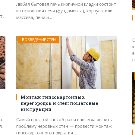
Любая бытовая печь кирпичной кладки состоит
из основания печи (фундамента), корпуса, или
7-
массива, печи и…
ВОЗВЕДЕНИЕ СТЕН
С
к
в
н
Монтаж гипсокартонных
перегородок и стен: пошаговые
инструкции
о
Самый простой способ раз и навсегда решить
я.
проблему неровных стен — провести монтаж
гипсокартонного покрытия.…