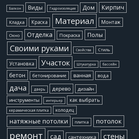
Кирпич
Виды
Дом
Балкон
Гидроизоляция
Материал
Краска
Монтаж
Кладка
Отделка
Полы
Покраска
Окно
Своими руками
Стиль
Свойства
Участок
Установка
Штукатурка
бассейн
бетон
ванная
бетонирование
вода
дача
дерево
дизайн
дверь
как выбрать
инструменты
интерьер
колодец
керамическая плитка
потолок
натяжные потолки
плитка
ремонт
стены
сад
сантехника