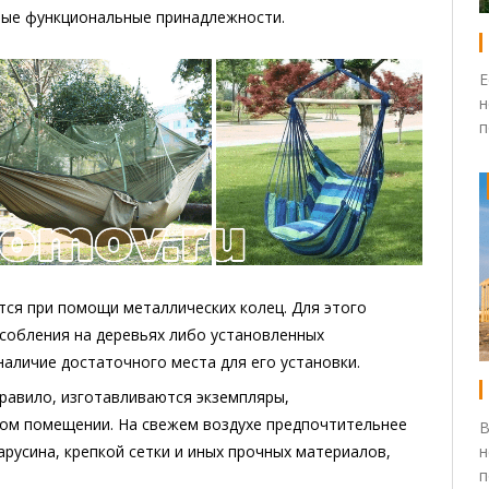
иные функциональные принадлежности.
Е
н
п
тся при помощи металлических колец. Для этого
собления на деревьях либо установленных
наличие достаточного места для его установки.
правило, изготавливаются экземпляры,
том помещении. На свежем воздухе предпочтительнее
В
н
арусина, крепкой сетки и иных прочных материалов,
п