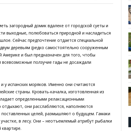
еть загородный домик вдалеке от городской суеты и
сти выходные, полюбоваться природной и насладиться
ошлое. Сейчас предпочтение отдается специальной
к двум деревьям (редко самостоятельно сооруженным
й Америке и был предназначен для того, чтобы
 и всевозможные ползучие гады не досаждали
и у испанских моряков. Именно они считаются
ейские страны. Кровать-качалка, изготовленная из
обладает определенными релаксационными
о отдыхают, они расслабляются, наполняются
е поставленных целей, размышляют о будущем. Гамаки
 участке, в лесу. Они – неотъемлемый атрибут рыбалки
 квартире.