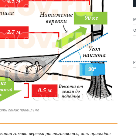
М
О
Р
сить гамак правильно
вании гамака веревки растягиваются, что приводит