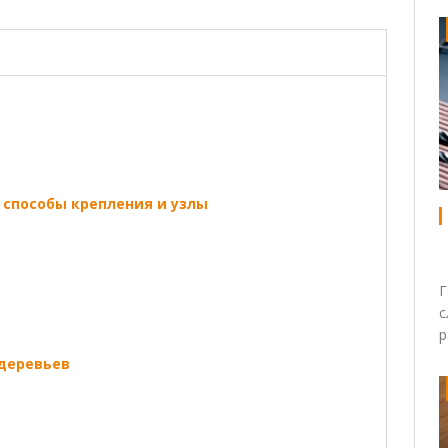
 способы крепления и узлы
Г
с
р
 деревьев