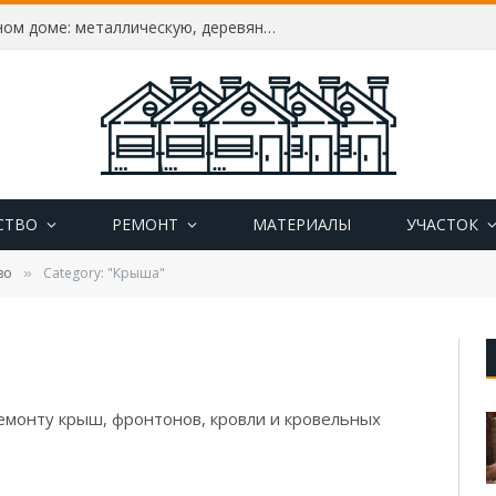
Как утеплить дверь в частном доме: металлическую, деревянную, пластиковую, утепление своими руками
СТВО
РЕМОНТ
МАТЕРИАЛЫ
УЧАСТОК
во
Category: "Крыша"
»
ремонту крыш, фронтонов, кровли и кровельных