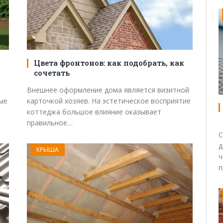
Цвета фронтонов: как подобрать, как
сочетать
Внешнее оформление дома является визитной
ые
карточкой хозяев. На эстетическое восприятие
коттеджа большое влияние оказывает
правильное…
С
д
КРЫША
ч
п