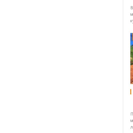
В
м
к
П
м
л