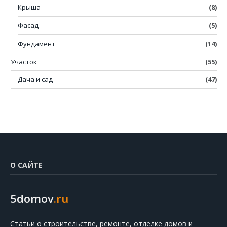
Крыша
(8)
Фасад
(5)
Фундамент
(14)
Участок
(55)
Дача и сад
(47)
О САЙТЕ
5domov
.ru
Статьи о строительстве, ремонте, отделке домов и