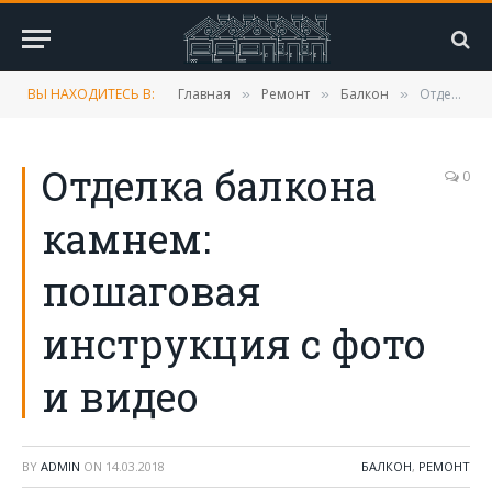
ВЫ НАХОДИТЕСЬ В:
Главная
Ремонт
Балкон
Отделка балкона камнем: пошаговая инструкция с фото и видео
»
»
»
Отделка балкона
0
камнем:
пошаговая
инструкция с фото
и видео
BY
ADMIN
ON
14.03.2018
БАЛКОН
,
РЕМОНТ