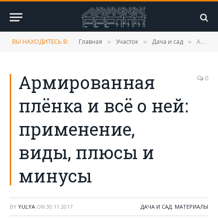
ВЫ НАХОДИТЕСЬ В:
Главная
Участок
Дача и сад
Армированная плёнка и всё о ней: применение, виды, плюсы и минусы
»
»
»
Армированная
0
плёнка и всё о ней:
применение,
виды, плюсы и
минусы
BY
YULYA
ON
30.11.2017
ДАЧА И САД
,
МАТЕРИАЛЫ