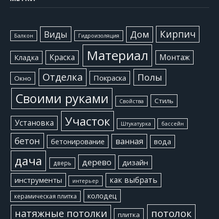
Кирпич
Виды
Дом
Балкон
Гидроизоляция
Материал
Краска
Монтаж
Кладка
Отделка
Полы
Покраска
Окно
Своими руками
Стиль
Свойства
Участок
Установка
Штукатурка
бассейн
бетон
ванная
бетонирование
вода
дача
дерево
дизайн
дверь
как выбрать
инструменты
интерьер
колодец
керамическая плитка
потолок
натяжные потолки
плитка