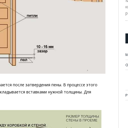
М
к
р
М
О
ется после затвердения пены. В процессе этого
окладывается вставками нужной толщины. Для
Р