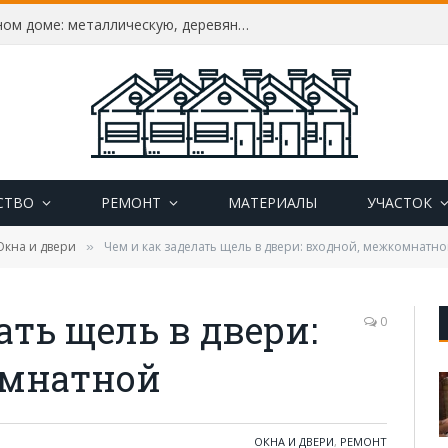
Как утеплить дверь в частном доме: металлическую, деревянную, пластиковую, утепление своими руками
СТВО
РЕМОНТ
МАТЕРИАЛЫ
УЧАСТОК
Окна и двери
Чем и как заделать щель в двери: входной, межкомнатн
»
ать щель в двери:
0
омнатной
ОКНА И ДВЕРИ
,
РЕМОНТ