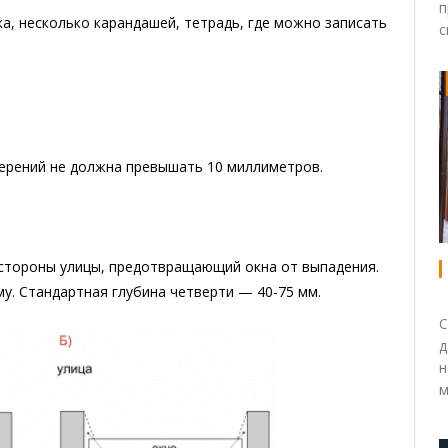
п
ка, несколько карандашей, тетрадь, где можно записать
с
ерений не должна превышать 10 миллиметров.
 стороны улицы, предотвращающий окна от выпадения.
му. Стандартная глубина четверти — 40-75 мм.
С
д
н
м