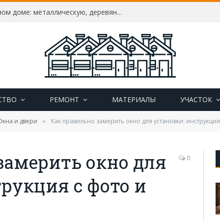
Как утеплить дверь в частном доме: металлическую, деревянную, пластиковую, утепление своими руками
СТВО
РЕМОНТ
МАТЕРИАЛЫ
УЧАСТОК
Окна и двери
Как правильно замерить окно для установки: инструкция
»
замерить окно для
0
трукция с фото и