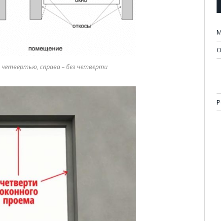
М
О
с четвертью, справа – без четверти
Р