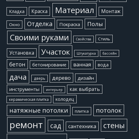
Материал
Краска
Монтаж
Кладка
Отделка
Полы
Покраска
Окно
Своими руками
Стиль
Свойства
Участок
Установка
Штукатурка
бассейн
бетон
ванная
бетонирование
вода
дача
дерево
дизайн
дверь
как выбрать
инструменты
интерьер
колодец
керамическая плитка
потолок
натяжные потолки
плитка
ремонт
стены
сад
сантехника