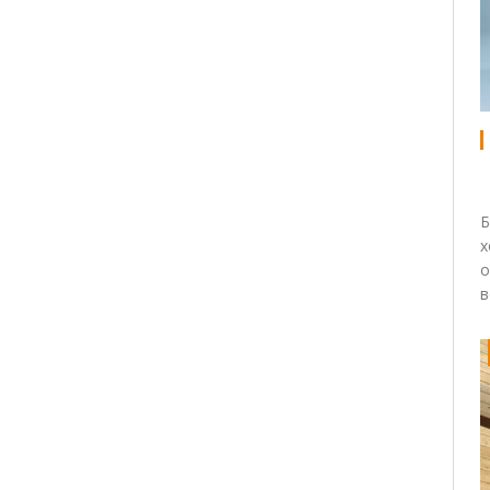
Б
х
о
в