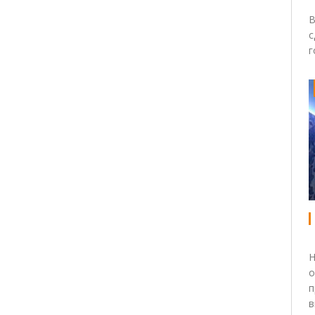
В
с
г
Н
о
п
в