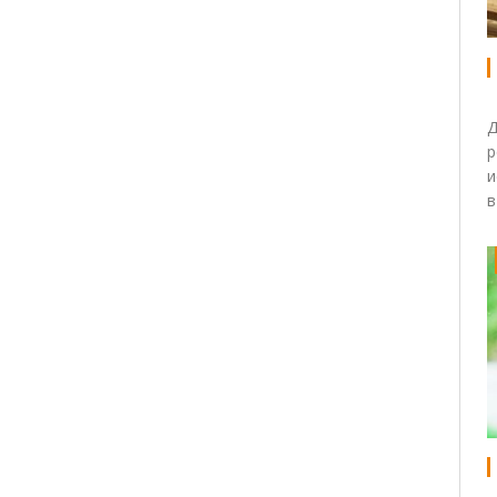
Д
р
и
в