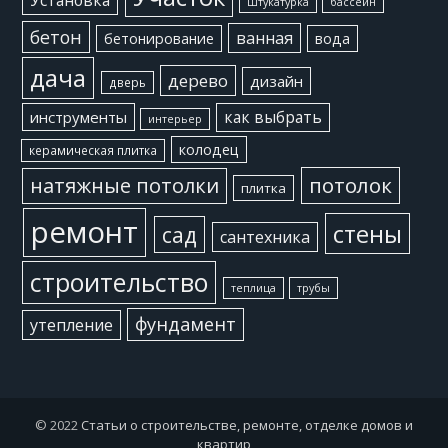
Штукатурка
бассейн
бетон
ванная
бетонирование
вода
дача
дерево
дизайн
дверь
как выбрать
инструменты
интерьер
колодец
керамическая плитка
потолок
натяжные потолки
плитка
ремонт
стены
сад
сантехника
строительство
теплица
трубы
фундамент
утепление
© 2022
Статьи о строительстве, ремонте, отделке домов и
квартир