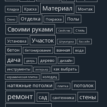
Материал
Краска
Монтаж
Кладка
Отделка
Полы
Покраска
Окно
Своими руками
Стиль
Свойства
Участок
Установка
Штукатурка
бассейн
бетон
ванная
бетонирование
вода
дача
дерево
дизайн
дверь
как выбрать
инструменты
интерьер
колодец
керамическая плитка
потолок
натяжные потолки
плитка
ремонт
стены
сад
сантехника