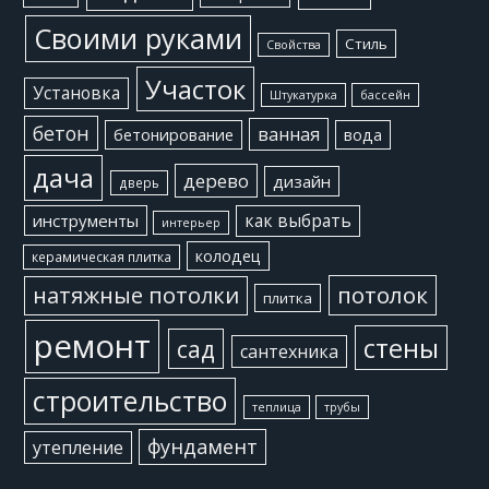
Своими руками
Стиль
Свойства
Участок
Установка
Штукатурка
бассейн
бетон
ванная
бетонирование
вода
дача
дерево
дизайн
дверь
как выбрать
инструменты
интерьер
колодец
керамическая плитка
потолок
натяжные потолки
плитка
ремонт
стены
сад
сантехника
строительство
теплица
трубы
фундамент
утепление