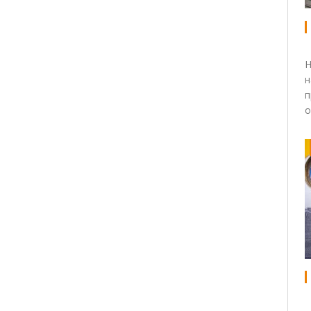
Н
н
п
о