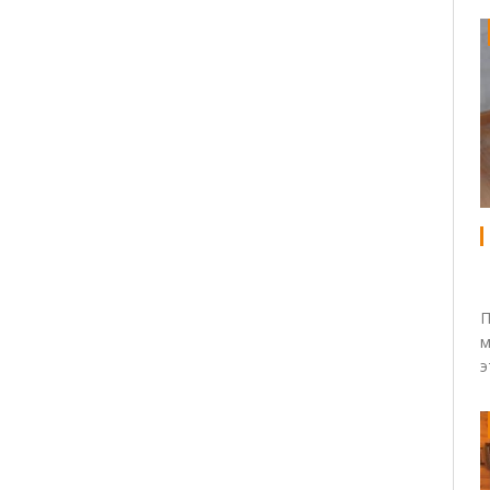
П
м
э