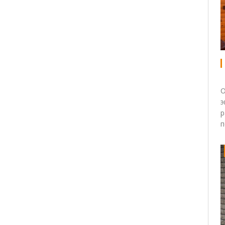
О
э
р
п