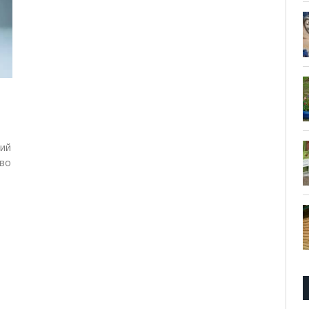
ший
 во