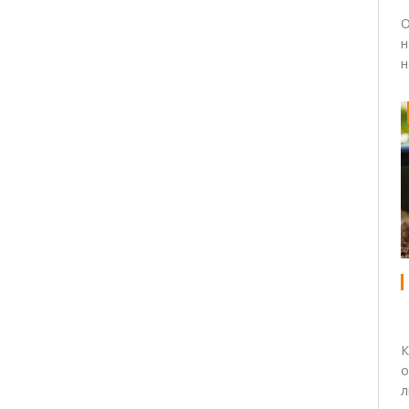
О
н
н
К
о
л