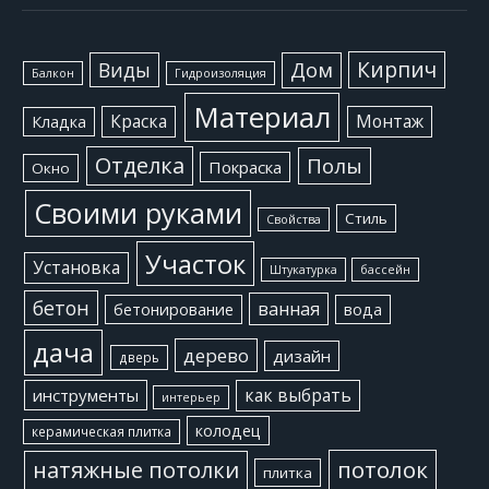
Кирпич
Виды
Дом
Балкон
Гидроизоляция
Материал
Краска
Монтаж
Кладка
Отделка
Полы
Покраска
Окно
Своими руками
Стиль
Свойства
Участок
Установка
Штукатурка
бассейн
бетон
ванная
бетонирование
вода
дача
дерево
дизайн
дверь
как выбрать
инструменты
интерьер
колодец
керамическая плитка
потолок
натяжные потолки
плитка