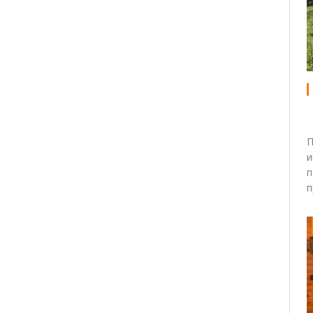
П
и
п
п