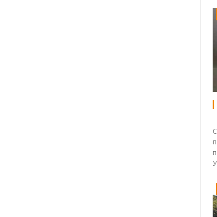
С
п
п
У