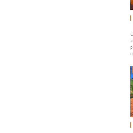
О
э
р
п