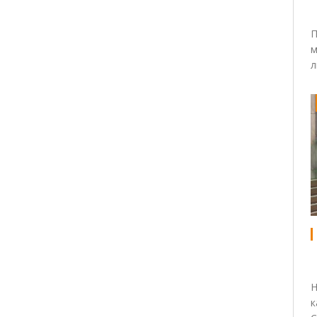
П
м
л
Н
к